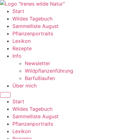
Zum
Inhalt
Start
wechseln
Wildes Tagebuch
Sammelliste August
Pflanzenportraits
Lexikon
Rezepte
Info
Newsletter
Wildpflanzenführung
Barfußlaufen
Über mich
Start
Wildes Tagebuch
Sammelliste August
Pflanzenportraits
Lexikon
Rezepte