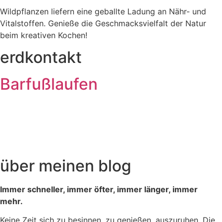
Wildpflanzen liefern eine geballte Ladung an Nähr- und
Vitalstoffen. Genieße die Geschmacksvielfalt der Natur
beim kreativen Kochen!
erdkontakt
Barfußlaufen
Spür die feuchte Erde unter deinen nackten Sohlen. Jede
Wurzel, jeden Stein. Wie dein Schritt immer sicherer und
kraftvoller wird. Sich dein Körper aufrichtet. Stolz und
selbstbewusst. Wie du eins mit der Natur wirst.
über meinen blog
Immer schneller, immer öfter, immer länger, immer
mehr.
Keine Zeit sich zu besinnen, zu genießen, auszuruhen. Die