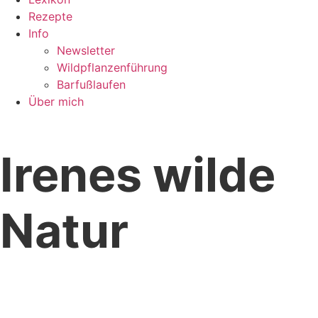
Rezepte
Info
Newsletter
Wildpflanzenführung
Barfußlaufen
Über mich
Mit allen Sinnen genießen
Irenes wilde
Natur
Spür dich wieder! Lebe wild und frei!
Du bist Teil von allem. Und alles ist Teil von dir.