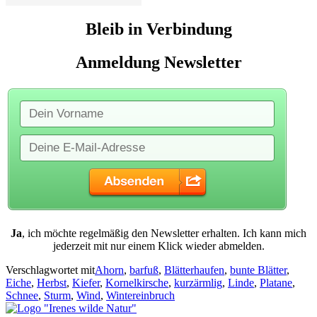
Bleib in Verbindung
Anmeldung Newsletter
Ja
, ich möchte regelmäßig den Newsletter erhalten. Ich kann mich
jederzeit mit nur einem Klick wieder abmelden.
Verschlagwortet mit
Ahorn
,
barfuß
,
Blätterhaufen
,
bunte Blätter
,
Eiche
,
Herbst
,
Kiefer
,
Kornelkirsche
,
kurzärmlig
,
Linde
,
Platane
,
Schnee
,
Sturm
,
Wind
,
Wintereinbruch