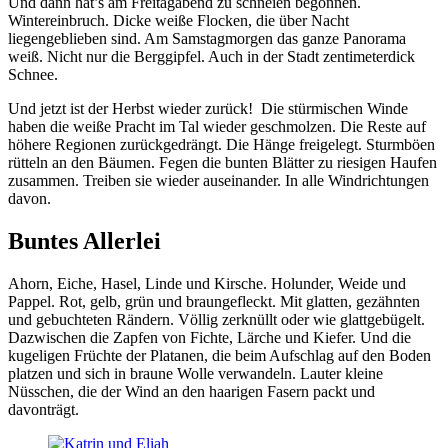
Und dann hat’s am Freitagabend zu schneien begonnen.
Wintereinbruch. Dicke weiße Flocken, die über Nacht
liegengeblieben sind. Am Samstagmorgen das ganze Panorama
weiß. Nicht nur die Berggipfel. Auch in der Stadt zentimeterdick
Schnee.
Und jetzt ist der Herbst wieder zurück! Die stürmischen Winde
haben die weiße Pracht im Tal wieder geschmolzen. Die Reste auf
höhere Regionen zurückgedrängt. Die Hänge freigelegt. Sturmböen
rütteln an den Bäumen. Fegen die bunten Blätter zu riesigen Haufen
zusammen. Treiben sie wieder auseinander. In alle Windrichtungen
davon.
Buntes Allerlei
Ahorn, Eiche, Hasel, Linde und Kirsche. Holunder, Weide und
Pappel. Rot, gelb, grün und braungefleckt. Mit glatten, gezähnten
und gebuchteten Rändern. Völlig zerknüllt oder wie glattgebügelt.
Dazwischen die Zapfen von Fichte, Lärche und Kiefer. Und die
kugeligen Früchte der Platanen, die beim Aufschlag auf den Boden
platzen und sich in braune Wolle verwandeln. Lauter kleine
Nüsschen, die der Wind an den haarigen Fasern packt und
davonträgt.