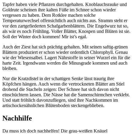
Tapfer haben viele Pflanzen durchgehalten. Knoblauchsrauke und
Goldrute scheinen ihre kalten Füße im Schnee schon wieder
vergessen zu haben. Dem Rotklee machen solche
Temperaturwechsel offensichtlich auch nichts aus. Stramm steht er
vor den zartgefiederten Schafgarbenblättern. Die Engelwurz tut so,
als wär es noch Frühling. Voller Blätter, Knospen und Blüten ist sie.
Soll der Winter doch kommen! Mir ist’s egal.
Auch der Ziest hat sich prächtig gehalten. Mit seinen saftig-grünen
Blättern produziert er schon wieder ordentlich Chlorophyll. Genau
wie der Wiesensalbei. Lagert Nährstoffe in seiner Wurzel ein für die
harte Zeit. Irgendwann werden die Minusgrade kommen und auch
bleiben.
Nur die Kratzdistel in der schattigen Senke lässt traurig ihre
Köpfchen hängen. Auch wenn die vertrockneten Blätter am Stiel
drohend die Stacheln zeigen: Der Schnee hat sich davon nicht
einschüchtern lassen. Die Nässe hat die Samenschirmchen verklebt.
Und statt fröhlich davonzufliegen, sind ihre Nachkommen im
artischockenähnlichen Blütenboden steckengeblieben.
Nachhilfe
Da muss ich doch nachhelfen! Die grau-weißen Knäuel