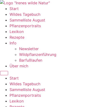
Zum
Inhalt
Start
wechseln
Wildes Tagebuch
Sammelliste August
Pflanzenportraits
Lexikon
Rezepte
Info
Newsletter
Wildpflanzenführung
Barfußlaufen
Über mich
Start
Wildes Tagebuch
Sammelliste August
Pflanzenportraits
Lexikon
Rezepte