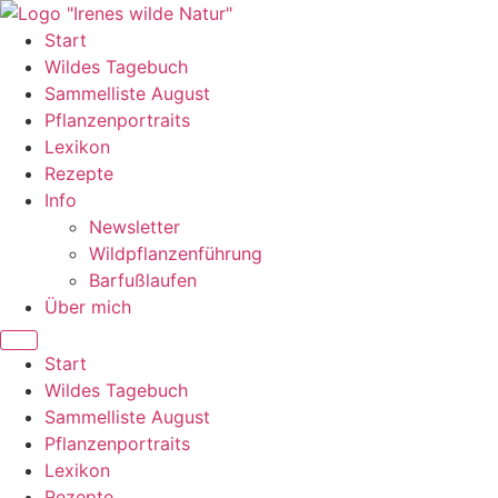
Zum
Inhalt
Start
wechseln
Wildes Tagebuch
Sammelliste August
Pflanzenportraits
Lexikon
Rezepte
Info
Newsletter
Wildpflanzenführung
Barfußlaufen
Über mich
Start
Wildes Tagebuch
Sammelliste August
Pflanzenportraits
Lexikon
Rezepte