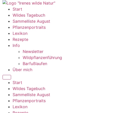
Zum
Inhalt
Start
wechseln
Wildes Tagebuch
Sammelliste August
Pflanzenportraits
Lexikon
Rezepte
Info
Newsletter
Wildpflanzenführung
Barfußlaufen
Über mich
Start
Wildes Tagebuch
Sammelliste August
Pflanzenportraits
Lexikon
Rezepte