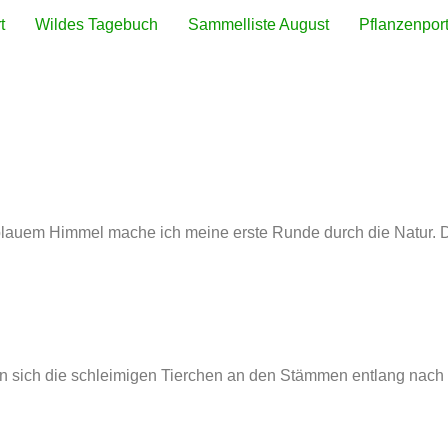
t
Wildes Tagebuch
Sammelliste August
Pflanzenport
hren
 blauem Himmel mache ich meine erste Runde durch die Natur. D
en sich die schleimigen Tierchen an den Stämmen entlang nac