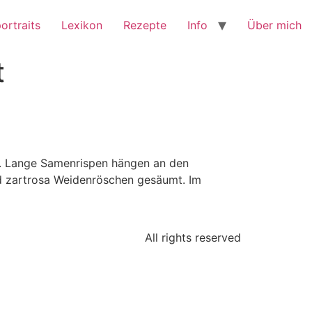
ortraits
Lexikon
Rezepte
Info
Über mich
t
el. Lange Samenrispen hängen an den
d zartrosa Weidenröschen gesäumt. Im
All rights reserved