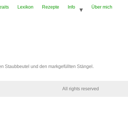
raits
Lexikon
Rezepte
Info
Über mich
ten Staubbeutel und den markgefüllten Stängel.
All rights reserved