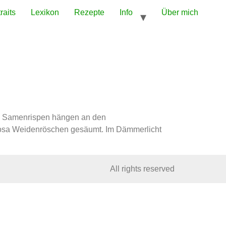
raits
Lexikon
Rezepte
Info
Über mich
nge Samenrispen hängen an den
rosa Weidenröschen gesäumt. Im Dämmerlicht
All rights reserved