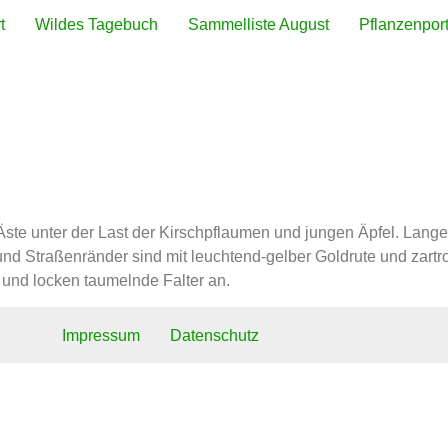
t
Wildes Tagebuch
Sammelliste August
Pflanzenport
lanzen August
 Äste unter der Last der Kirschpflaumen und jungen Äpfel. La
 Straßenränder sind mit leuchtend-gelber Goldrute und zart
 und locken taumelnde Falter an.
Impressum
Datenschutz