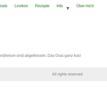
raits
Lexikon
Rezepte
Info
Über mich
undherum sind abgefressen. Das Gras ganz kurz
All rights reserved