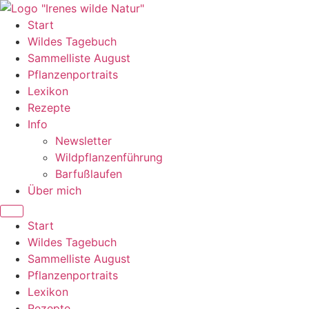
Zum
Inhalt
Start
wechseln
Wildes Tagebuch
Sammelliste August
Pflanzenportraits
Lexikon
Rezepte
Info
Newsletter
Wildpflanzenführung
Barfußlaufen
Über mich
Start
Wildes Tagebuch
Sammelliste August
Pflanzenportraits
Lexikon
Rezepte