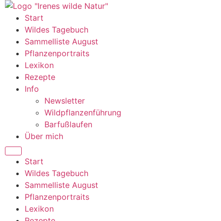
Zum
Inhalt
Start
wechseln
Wildes Tagebuch
Sammelliste August
Pflanzenportraits
Lexikon
Rezepte
Info
Newsletter
Wildpflanzenführung
Barfußlaufen
Über mich
Start
Wildes Tagebuch
Sammelliste August
Pflanzenportraits
Lexikon
Rezepte